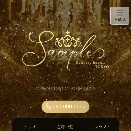
MENU
OPEN11:00 CLOSE24:00
080-000-0000
トップ
在籍一覧
コンセプト
料